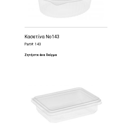
Κασετίνα Νο143
Part#: 143
Ζητήστε ένα δείγμα